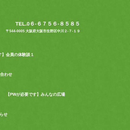
TEL.0６-６７５６-８５８５
〒544-0005 大阪府大阪市生野区中川２-７-１９
す】会員の体験談１
合わせ
【PWが必要です】みんなの広場
らせ