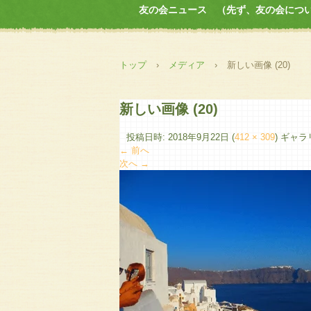
友の会ニュース （先ず、友の会につ
トップ
›
メディア
›
新しい画像 (20)
新しい画像 (20)
投稿日時:
2018年9月22日
(
412 × 309
) ギャ
← 前へ
次へ →