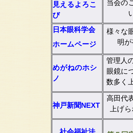
当会の
見えるよろこ
び
日本眼科学会
様々な
明が
ホームページ
管理人
めがねのホシ
眼鏡に
ノ
数多く
高田代
神戸新聞NEXT
上げら
社会福祉法