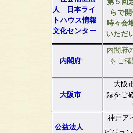
第５回
人 日本ライ
らで開
トハウス情報
時々会
文化センター
いただ
内閣府の
内閣府
をご確
大阪市
大阪市
録をご
神戸ア
公益法人
ビジョ