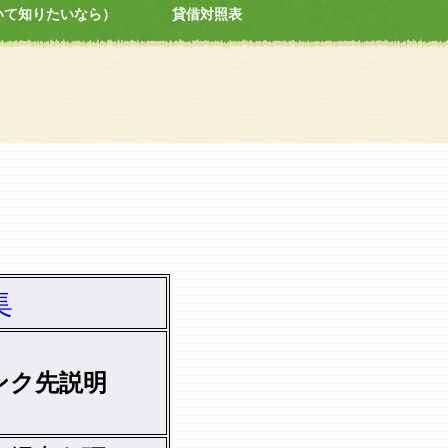
いて知りたいなら）
貸借対照表
集
ンク先説明