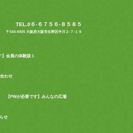
TEL.0６-６７５６-８５８５
〒544-0005 大阪府大阪市生野区中川２-７-１９
す】会員の体験談１
合わせ
【PWが必要です】みんなの広場
らせ