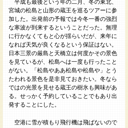
平成も最後という年の二月、冬の東北、
宮城の松島と山形の蔵王を巡るツアーに参
加した。出発前の予報では今冬一番の強烈
な寒波が到来するということだった。無理
に行かなくてもと心が揺らいだが、来年に
なれば天気が良くなるという保証はない。
日本三景の厳島と天橋立は何度かその景色
を見ているが、松島へは一度も行ったこと
がない。「松島やああ松島や松島や」とう
たわれる景色を是非見ておきたい。冬なら
ではの光景を見せる蔵王の樹氷も興味があ
る。せっかく予約していることでもあり出
発することにした。
空港に雪が積もり飛行機は飛ばないので