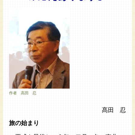
作者 高田 忍
髙田 忍
旅の始まり