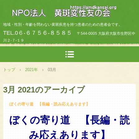
地域・性別・年齡を問わない黄斑疾患を持つ患者のための患者会です。
TEL.0６-６７５６-８５８５
〒544-0005 大阪府大阪市生野区中
川２-７-１９
トップ
›
2021年
›
03月
3月 2021
のアーカイブ
ぼくの寄り道 【長編・読み応えあります】
ぼくの寄り道
【長編・読
み応えあります】