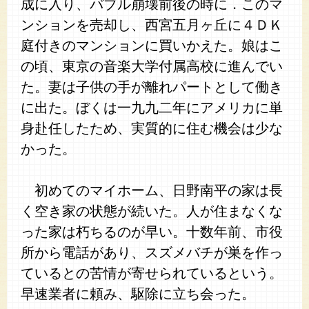
成に入り、バブル崩壊前後の時に．このマ
ンションを売却し、西宮五月ヶ丘に４ＤＫ
庭付きのマンションに買いかえた。娘はこ
の頃、東京の音楽大学付属高校に進んでい
た。妻は子供の手が離れパートとして働き
に出た。ぼくは一九九二年にアメリカに単
身赴任したため、実質的に住む機会は少な
かった。
初めてのマイホーム、日野南平の家は長
く空き家の状態が続いた。人が住まなくな
った家は朽ちるのが早い。十数年前、市役
所から電話があり、スズメバチが巣を作っ
ているとの苦情が寄せられているという。
早速業者に頼み、駆除に立ち会った。