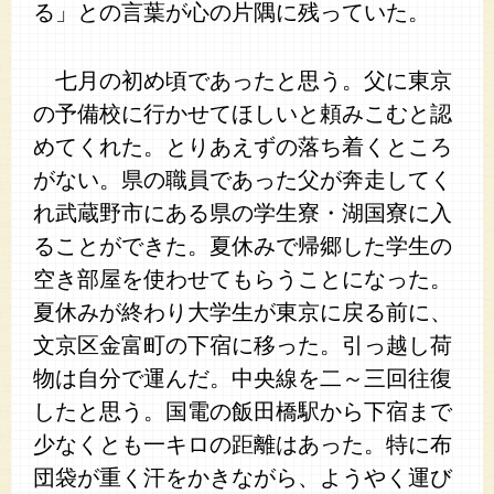
る」との言葉が心の片隅に残っていた。
七月の初め頃であったと思う。父に東京
の予備校に行かせてほしいと頼みこむと認
めてくれた。とりあえずの落ち着くところ
がない。県の職員であった父が奔走してく
れ武蔵野市にある県の学生寮・湖国寮に入
ることができた。夏休みで帰郷した学生の
空き部屋を使わせてもらうことになった。
夏休みが終わり大学生が東京に戻る前に、
文京区金富町の下宿に移った。引っ越し荷
物は自分で運んだ。中央線を二～三回往復
したと思う。国電の飯田橋駅から下宿まで
少なくとも一キロの距離はあった。特に布
団袋が重く汗をかきながら、ようやく運び