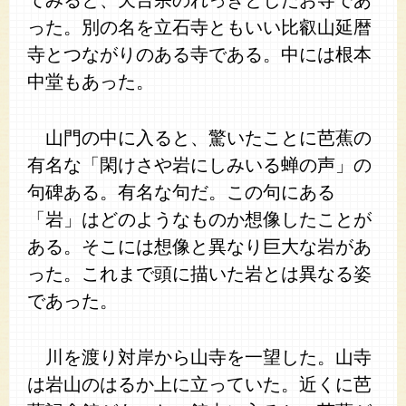
てみると、天台宗のれっきとしたお寺であ
った。別の名を立石寺ともいい比叡山延暦
寺とつながりのある寺である。中には根本
中堂もあった。
山門の中に入ると、驚いたことに芭蕉の
有名な「閑けさや岩にしみいる蝉の声」の
句碑ある。有名な句だ。この句にある
「岩」はどのようなものか想像したことが
ある。そこには想像と異なり巨大な岩があ
った。これまで頭に描いた岩とは異なる姿
であった。
川を渡り対岸から山寺を一望した。山寺
は岩山のはるか上に立っていた。近くに芭