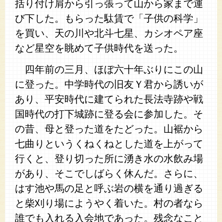
括り付け肩から引っ張って山から家まで運
び下した。もらった駄賃で「子供の科学」
を買い、天の川や北斗七星、カシオペア座
など星空を眺めて子供時代を送った。
四年前の三月、ほぼ六十年ぶりにこの山
に登った。中学時代の旧友Ｙ君から誘いが
あり、平安時代に建てられた長法寺跡や戦
国時代の打下城跡に登る会に参加した。そ
の昔、母と登った道をたどった。山裾から
七曲りというくねくねとした道を上がって
行くと、登り切った所に湧き水の水飲み場
があり、そこでしばらく休んだ。さらに、
はす池や馬の足と呼ぶ岩の横を通り過ぎる
と柴刈り場にようやく着いた。村の者なら
誰でも入れる入会地であった。残念なこと