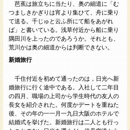
芭蕉は旅立ちに当たり、奥の細道に「む
つましきかぎりは宵より集ひて、舟に乗り
て送る。千じゅと云ふ所にて船をあがれ
ば」と書いている。浅草付近から船に乗り
隅田川を上ったのであろうか。それとも、
荒川かは奥の細道からは判断できない。
新婚旅行
千住付近を初めて通ったのは，日光へ新
婚旅行に行く途中である。入社して二年目
の四月、職場の上司から学生時代の友人の
長女を紹介された。何度かデートを重ねた
後、その年の一一月一九日大阪のホテルで
結婚式を挙げた。新婚旅行は二人とも行っ