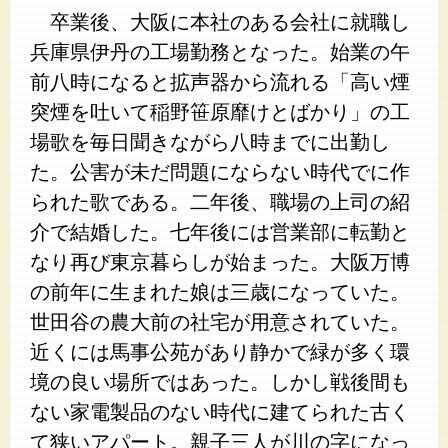
卒業後、大阪に本社のある会社に就職し
兵庫県伊丹の工場勤務となった。始業の午
前八時になると拡声器から流れる「高い煙
突煙を吐いて稲野笹原靡けとばかり」の工
場歌を毎日聞きながら八時までに出勤し
た。公害が未だ問題にならない時代でに作
られた歌である。二年後、職場の上司の紹
介で結婚した。七年後には営業部に転勤と
なり再び東京暮らしが始まった。大阪万博
の前年に生まれた娘は三歳になっていた。
世田谷の農大前の社宅が用意されていた。
近くには馬事公苑があり静かで緑が多く環
境の良い場所ではあった。しかし戦後間も
ない家電製品のない時代に建てられた古く
て狭いアパート。親子三人が川の字になっ