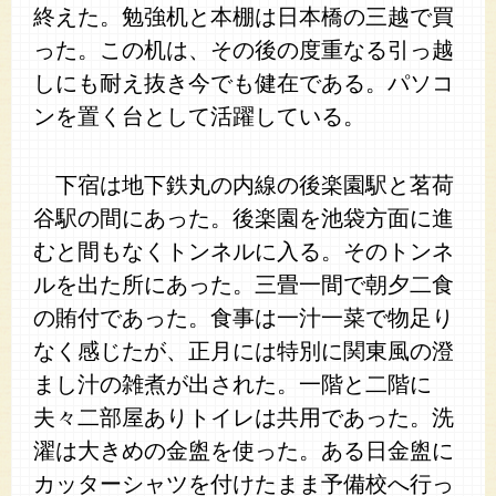
終えた。勉強机と本棚は日本橋の三越で買
った。この机は、その後の度重なる引っ越
しにも耐え抜き今でも健在である。パソコ
ンを置く台として活躍している。
下宿は地下鉄丸の内線の後楽園駅と茗荷
谷駅の間にあった。後楽園を池袋方面に進
むと間もなくトンネルに入る。そのトンネ
ルを出た所にあった。三畳一間で朝夕二食
の賄付であった。食事は一汁一菜で物足り
なく感じたが、正月には特別に関東風の澄
まし汁の雑煮が出された。一階と二階に
夫々二部屋ありトイレは共用であった。洗
濯は大きめの金盥を使った。ある日金盥に
カッターシャツを付けたまま予備校へ行っ