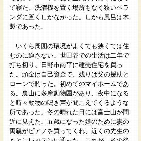
て寝た。洗濯機を置く場所もなく狭いベラ
ンダに置くしかなかった。しかも風呂は木
製であった。
いくら周囲の環境がよくても狭くては住
むのに適さない。世田谷での生活は二年で
打ち切り、日野市南平に建売住宅を買っ
た。頭金は自己資金で、残りは父の援助と
ローンで賄った。初めてのマイホームであ
る。裏山に多摩動物園があり、夜中になる
と時々動物の鳴き声が聞こえてくるような
所であった。冬の晴れた日には富士山が間
近に見えた。五歳になった娘のために妻の
両親がピアノを買ってくれ、近くの先生の
もとにレッスンに通った。これが、その後