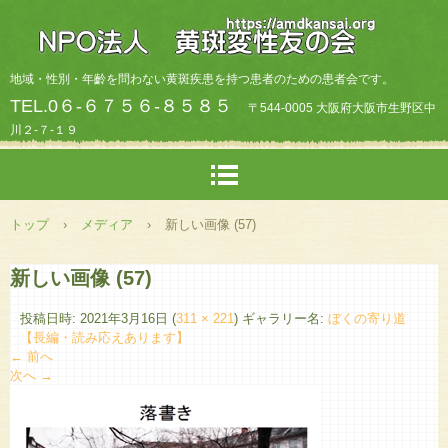
地域・性別・年齡を問わない黄斑疾患を持つ患者のための患者会です。
TEL.0６-６７５６-８５８５
〒544-0005 大阪府大阪市生野区中
川２-７-１９
トップ
›
メディア
›
新しい画像 (57)
新しい画像 (57)
投稿日時:
2021年3月16日
(
311 × 221
) ギャラリー名:
ぼくの寄り道
【長編・読み応えあります】
← 前へ
次へ →