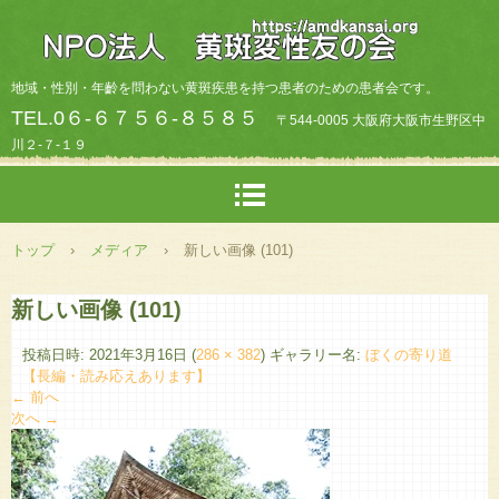
地域・性別・年齡を問わない黄斑疾患を持つ患者のための患者会です。
TEL.0６-６７５６-８５８５
〒544-0005 大阪府大阪市生野区中
川２-７-１９
トップ
›
メディア
›
新しい画像 (101)
新しい画像 (101)
投稿日時:
2021年3月16日
(
286 × 382
) ギャラリー名:
ぼくの寄り道
【長編・読み応えあります】
← 前へ
次へ →