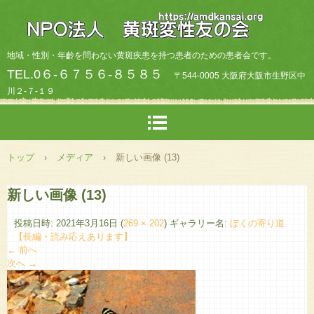
地域・性別・年齡を問わない黄斑疾患を持つ患者のための患者会です。
TEL.0６-６７５６-８５８５
〒544-0005 大阪府大阪市生野区中
川２-７-１９
トップ
›
メディア
›
新しい画像 (13)
新しい画像 (13)
投稿日時:
2021年3月16日
(
269 × 202
) ギャラリー名:
ぼくの寄り道
【長編・読み応えあります】
← 前へ
次へ →