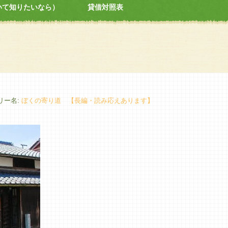
いて知りたいなら）
貸借対照表
ラリー名:
ぼくの寄り道 【長編・読み応えあります】