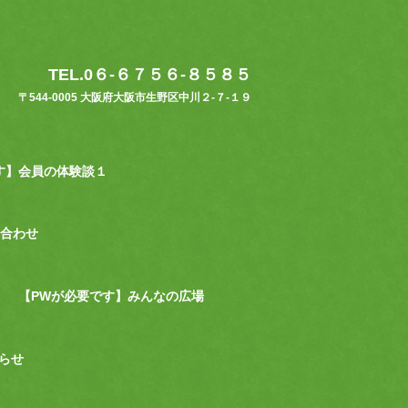
TEL.0６-６７５６-８５８５
〒544-0005 大阪府大阪市生野区中川２-７-１９
す】会員の体験談１
合わせ
【PWが必要です】みんなの広場
らせ