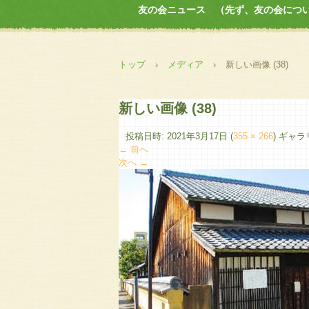
友の会ニュース （先ず、友の会につ
トップ
›
メディア
›
新しい画像 (38)
新しい画像 (38)
投稿日時:
2021年3月17日
(
355 × 266
) ギャ
← 前へ
次へ →