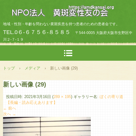
地域・性別・年齡を問わない黄斑疾患を持つ患者のための患者会です。
TEL.0６-６７５６-８５８５
〒544-0005 大阪府大阪市生野区中
川２-７-１９
トップ
›
メディア
›
新しい画像 (29)
新しい画像 (29)
投稿日時:
2021年3月16日
(
289 × 195
) ギャラリー名:
ぼくの寄り道
【長編・読み応えあります】
← 前へ
次へ →