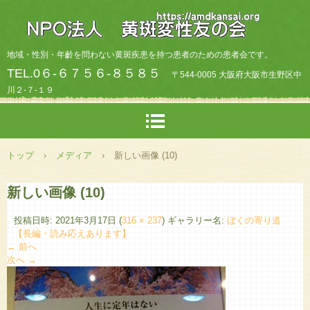
地域・性別・年齡を問わない黄斑疾患を持つ患者のための患者会です。
TEL.0６-６７５６-８５８５
〒544-0005 大阪府大阪市生野区中
川２-７-１９
トップ
›
メディア
›
新しい画像 (10)
新しい画像 (10)
投稿日時:
2021年3月17日
(
316 × 237
) ギャラリー名:
ぼくの寄り道
【長編・読み応えあります】
← 前へ
次へ →