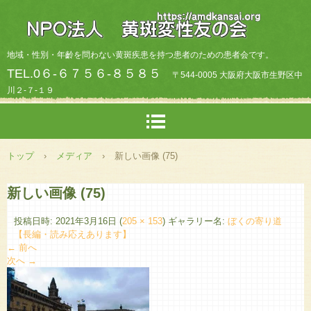
地域・性別・年齡を問わない黄斑疾患を持つ患者のための患者会です。
TEL.0６-６７５６-８５８５
〒544-0005 大阪府大阪市生野区中
川２-７-１９
トップ
›
メディア
›
新しい画像 (75)
新しい画像 (75)
投稿日時:
2021年3月16日
(
205 × 153
) ギャラリー名:
ぼくの寄り道
【長編・読み応えあります】
← 前へ
次へ →