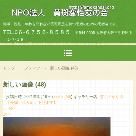
地域・性別・年齡を問わない黄斑疾患を持つ患者のための患者会です。
TEL.0６-６７５６-８５８５
〒544-0005 大阪府大阪市生野区中
川２-７-１９
トップ
›
メディア
›
新しい画像 (48)
新しい画像 (48)
投稿日時:
2021年3月16日
(
354 × 245
) ギャラリー名:
ぼくの寄り道
【長編・読み応えあります】
← 前へ
次へ →