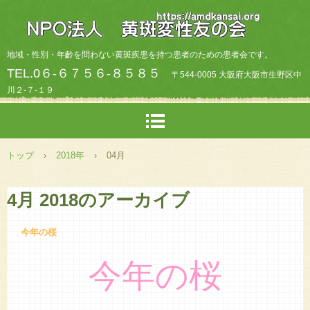
地域・性別・年齡を問わない黄斑疾患を持つ患者のための患者会です。
TEL.0６-６７５６-８５８５
〒544-0005 大阪府大阪市生野区中
川２-７-１９
トップ
›
2018年
›
04月
4月 2018
のアーカイブ
今年の桜
今年の桜