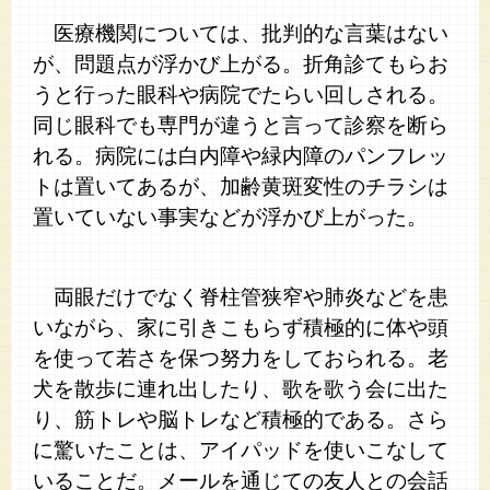
医療機関については、批判的な言葉はない
が、問題点が浮かび上がる。折角診てもらお
うと行った眼科や病院でたらい回しされる。
同じ眼科でも専門が違うと言って診察を断ら
れる。病院には白内障や緑内障のパンフレッ
トは置いてあるが、加齢黄斑変性のチラシは
置いていない事実などが浮かび上がった。
両眼だけでなく脊柱管狭窄や肺炎などを患
いながら、家に引きこもらず積極的に体や頭
を使って若さを保つ努力をしておられる。老
犬を散歩に連れ出したり、歌を歌う会に出た
り、筋トレや脳トレなど積極的である。さら
に驚いたことは、アイパッドを使いこなして
いることだ。メールを通じての友人との会話