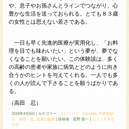
や、息子やお孫さんとラインでつながり、心
豊かな生活を送っておられる。とても８３歳
の女性とは思えない若さである。
一日も早く先進的医療が実用化し、「お料
理を目でも味わいたい」という夢が、夢でな
くなることを願いたい。この体験談は、多く
の高齢の患者や家族に病気とどのように向き
合うかのヒントを与えてくれる。一人でも多
くの人が読んで下さることを願うばかりであ
る。
（高田 忍）
2018年4月6日
|
カテゴリー :
エピソード Episode
,
代表世話
人 高田 忍
,
会員の投稿
|
投稿者 : 星野 龍一
|
コメントをど
うぞ