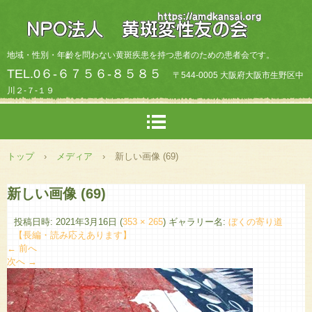
地域・性別・年齡を問わない黄斑疾患を持つ患者のための患者会です。
TEL.0６-６７５６-８５８５
〒544-0005 大阪府大阪市生野区中
川２-７-１９
トップ
›
メディア
›
新しい画像 (69)
新しい画像 (69)
投稿日時:
2021年3月16日
(
353 × 265
) ギャラリー名:
ぼくの寄り道
【長編・読み応えあります】
← 前へ
次へ →