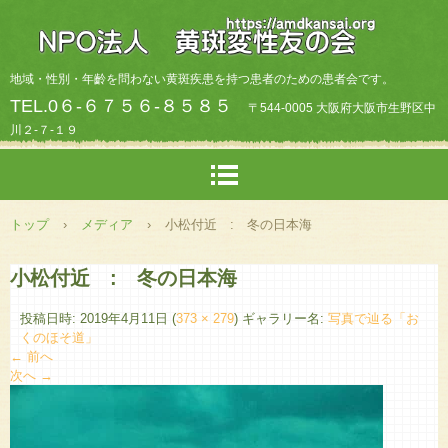
地域・性別・年齡を問わない黄斑疾患を持つ患者のための患者会です。
TEL.0６-６７５６-８５８５
〒544-0005 大阪府大阪市生野区中
川２-７-１９
トップ
›
メディア
›
小松付近 : 冬の日本海
小松付近 : 冬の日本海
投稿日時:
2019年4月11日
(
373 × 279
) ギャラリー名:
写真で辿る「お
くのほそ道」
← 前へ
次へ →