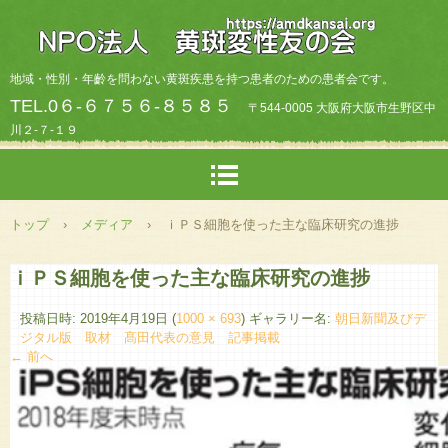
地域・性別・年齡を問わない黄斑疾患を持つ患者のための患者会です。
TEL.0６-６７５６-８５８５
〒544-0005 大阪府大阪市生野区中
川２-７-１９
トップ
›
メディア
›
ｉＰＳ細胞を使った主な臨床研究の進捗
ｉＰＳ細胞を使った主な臨床研究の進捗
投稿日時:
2019年4月19日
(
1000 × 693
) ギャラリー名:
朝日新聞及びデ
ジタル版 取材 髙田代表の意見 記事掲載
← 前へ