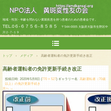
地域・性別・年齡を問わない黄斑疾患を持つ患者のための患者会です。
TEL.0６-６７５６-８５８５
〒544-0005 大阪府大阪市生野区中
川２-７-１９
トップ
›
メディア
›
高齢者運転者の免許更新手続き改正
高齢者運転者の免許更新手続き改正
投稿日時:
2020年5月8日
(
770 × 527
) ギャラリー名:
高齢運転者（70歳
以上）の免許更新手続き
次へ →