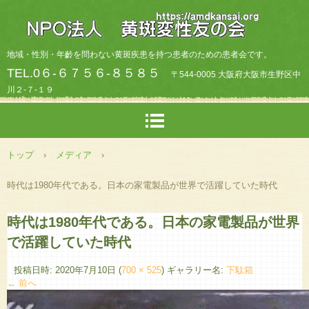
地域・性別・年齡を問わない黄斑疾患を持つ患者のための患者会です。
TEL.0６-６７５６-８５８５
〒544-0005 大阪府大阪市生野区中
川２-７-１９
トップ
›
メディア
›
時代は1980年代である。日本の家電製品が世界で活躍していた時代
時代は1980年代である。日本の家電製品が世界
で活躍していた時代
投稿日時:
2020年7月10日
(
700 × 525
) ギャラリー名:
下駄箱
← 前へ