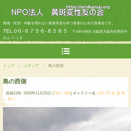
地域・性別・年齡を問わない黄斑疾患を持つ患者のための患者会です。
TEL.0６-６７５６-８５８５
〒544-0005 大阪府大阪市生野区中
川２-７-１９
トップ
›
メディア
›
島の西側
島の西側
投稿日時:
2020年11月25日
(
754 × 565
) ギャラリー名:
GO TO 佐 渡 島
← 前へ
次へ →