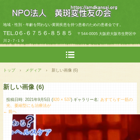
地域・性別・年齡を問わない黄斑疾患を持つ患者のための患者会です。
TEL.0６-６７５６-８５８５
〒544-0005 大阪府大阪市生野区中
川２-７-１９
トップ
›
メディア
›
新しい画像 (6)
新しい画像 (6)
投稿日時:
2021年9月5日
(
920 × 537
) ギャラリー名:
あすてらす一筋の
光、萎縮型にも治療法が
← 前へ