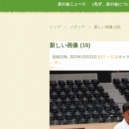
友の会ニュース （先ず、友の会につ
トップ
›
メディア
›
新しい画像 (16)
新しい画像 (16)
投稿日時:
2023年10月31日
(
561 × 421
) ギャ
← 前へ
次へ →