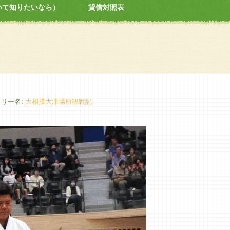
いて知りたいなら）
貸借対照表
ラリー名:
大相撲大津場所観戦記