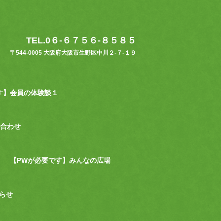
TEL.0６-６７５６-８５８５
〒544-0005 大阪府大阪市生野区中川２-７-１９
す】会員の体験談１
合わせ
【PWが必要です】みんなの広場
らせ