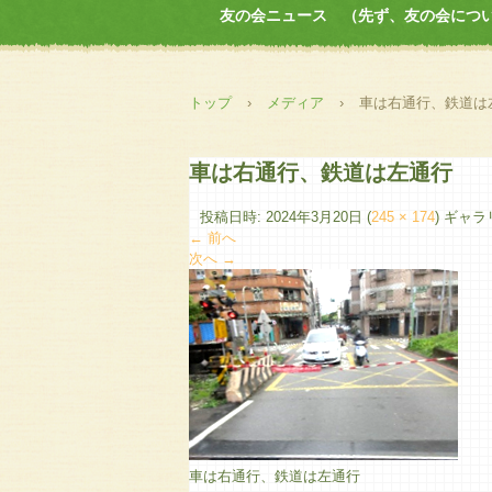
友の会ニュース （先ず、友の会につ
トップ
›
メディア
›
車は右通行、鉄道は
車は右通行、鉄道は左通行
投稿日時:
2024年3月20日
(
245 × 174
) ギャ
← 前へ
次へ →
車は右通行、鉄道は左通行