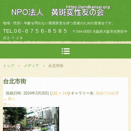
地域・性別・年齡を問わない黄斑疾患を持つ患者のための患者会です。
TEL.0６-６７５６-８５８５
〒544-0005 大阪府大阪市生野区中
川２-７-１９
トップ
›
メディア
›
台北市街
台北市街
投稿日時:
2024年3月20日
(
192 × 144
) ギャラリー名:
初めての台湾
← 前へ
次へ →