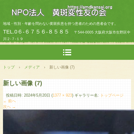
地域・性別・年齡を問わない黄斑疾患を持つ患者のための患者会です。
TEL.0６-６７５６-８５８５
〒544-0005 大阪府大阪市生野区中
川２-７-１９
トップ
›
メディア
›
新しい画像 (7)
新しい画像 (7)
投稿日時:
2024年5月20日
(
1377 × 923
) ギャラリー名:
トップページ
← 前へ
次へ →