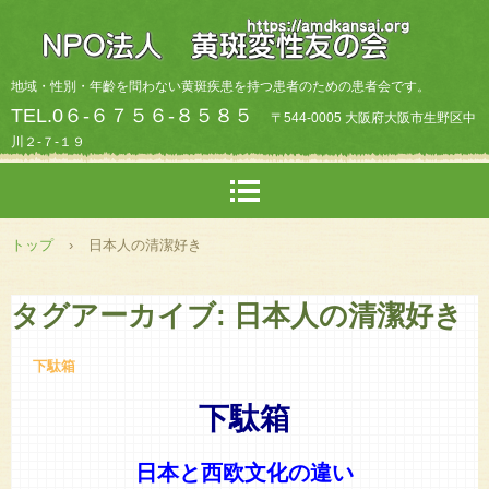
地域・性別・年齡を問わない黄斑疾患を持つ患者のための患者会です。
TEL.0６-６７５６-８５８５
〒544-0005 大阪府大阪市生野区中
川２-７-１９
トップ
›
日本人の清潔好き
タグアーカイブ:
日本人の清潔好き
下駄箱
下駄箱
日本と西欧文化の違い