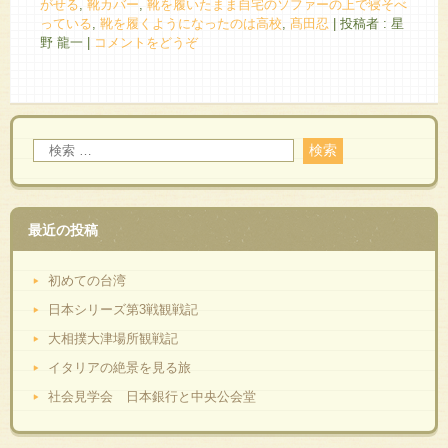
がせる
,
靴カバー
,
靴を履いたまま自宅のソファーの上で寝そべ
っている
,
靴を履くようになったのは高校
,
髙田忍
|
投稿者 : 星
野 龍一
|
コメントをどうぞ
最近の投稿
初めての台湾
日本シリーズ第3戦観戦記
大相撲大津場所観戦記
イタリアの絶景を見る旅
社会見学会 日本銀行と中央公会堂