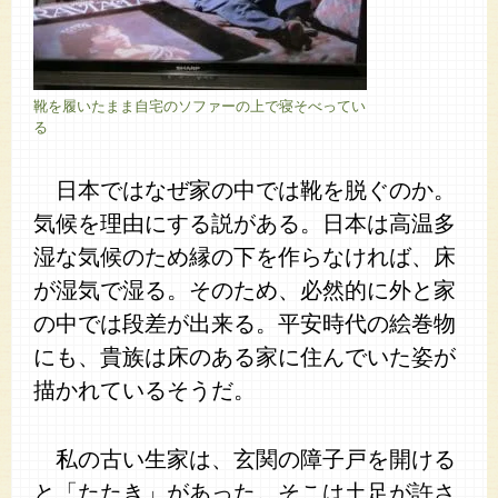
靴を履いたまま自宅のソファーの上で寝そべってい
る
日本ではなぜ家の中では靴を脱ぐのか。
気候を理由にする説がある。日本は高温多
湿な気候のため縁の下を作らなければ、床
が湿気で湿る。そのため、必然的に外と家
の中では段差が出来る。平安時代の絵巻物
にも、貴族は床のある家に住んでいた姿が
描かれているそうだ。
私の古い生家は、玄関の障子戸を開ける
と「たたき」があった。そこは土足が許さ