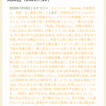
2020年7月10日
|
カテゴリー :
エピソード Episode
,
代表世話
人 高田 忍
,
健康に関して
|
タグ :
1992年1月アメリカのデト
ロイト赴任時
,
あまり段差がない
,
イギリスの刑事物
,
ケーブル
テレビ
,
テレビの前で過ごす時間が多くなった
,
一番大きな違
い
,
上がり框（かまち）
,
下駄箱
,
下駄箱がない
,
刑事が捜査の
ために訪れた家の玄関口
,
刑事ドラマ
,
古い生家
,
土足が許され
る
,
外と家の中では段差が出来る
,
外出から家に戻ると手を洗う
習慣
,
外出する機会が少なく
,
外国では常に家の中で靴を履いて
いるわけではない
,
室内でも靴を履くイギリス
,
家に上がる時に
下駄や草履を脱ぐ
,
家に戻るとカバーを外し生活
,
家の中と外
,
小学校までは藁草履で通学
,
平安時代の絵巻物
,
床が湿気で湿
る
,
新型コロナウィールスの感染者数
,
日本ではなぜ家の中では
靴を脱ぐか
,
日本では家の中では靴を脱ぐ
,
日本では考えられな
い習慣
,
日本とイギリスの生活習慣の違い
,
日本と西欧文化の違
い
,
日本の家電製品が世界で活躍
,
日本は欧米各国など西欧文化
の国と比較すると圧倒的に少ない
,
日本は高温多湿な気候
,
日本
人の清潔好き
,
時代は1980年代
,
楽しんでいる
,
気候を理由にす
る説
,
汚れた足を洗う桶
,
清潔を保つため
,
玄関にはスリッパが
置かれていた
,
玄関には下駄箱
,
玄関の障子戸を開けると「たた
き」
,
玄関口
,
縁の下を作る
,
貴族は床のある家に住んでいた
,
雨の日は下駄をはいた
,
雪で靴が汚れていた
,
雪の日靴にゴム製
のカバーをはめる
,
電車の中で幼児が座席に座ると親は靴を脱